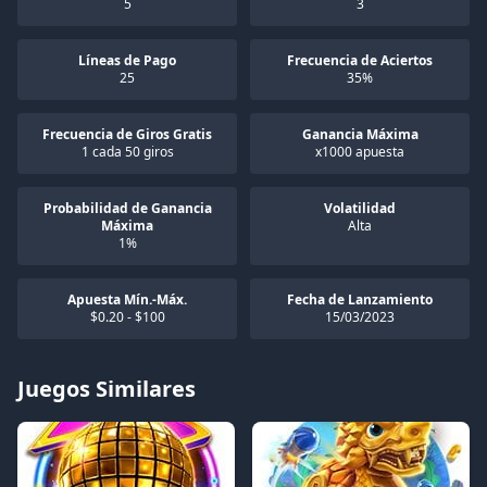
5
3
Líneas de Pago
Frecuencia de Aciertos
25
35%
Frecuencia de Giros Gratis
Ganancia Máxima
1 cada 50 giros
x1000 apuesta
Probabilidad de Ganancia
Volatilidad
Máxima
Alta
1%
Apuesta Mín.-Máx.
Fecha de Lanzamiento
$0.20 - $100
15/03/2023
Juegos Similares