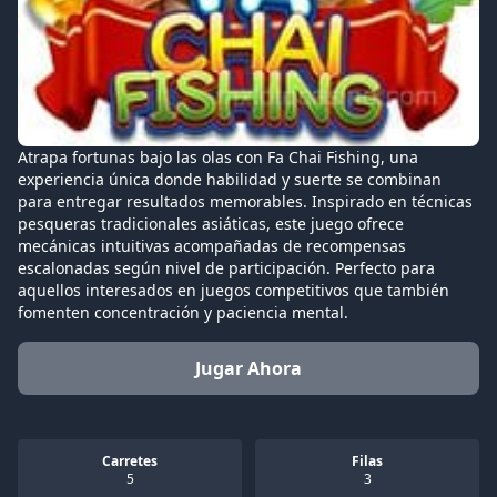
Atrapa fortunas bajo las olas con Fa Chai Fishing, una
experiencia única donde habilidad y suerte se combinan
para entregar resultados memorables. Inspirado en técnicas
pesqueras tradicionales asiáticas, este juego ofrece
mecánicas intuitivas acompañadas de recompensas
escalonadas según nivel de participación. Perfecto para
aquellos interesados en juegos competitivos que también
fomenten concentración y paciencia mental.
Jugar Ahora
Carretes
Filas
5
3