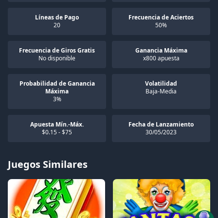
Líneas de Pago
Frecuencia de Aciertos
20
50%
Frecuencia de Giros Gratis
Ganancia Máxima
No disponible
x800 apuesta
Probabilidad de Ganancia
Volatilidad
Máxima
Baja-Media
3%
Apuesta Mín.-Máx.
Fecha de Lanzamiento
$0.15 - $75
30/05/2023
Juegos Similares