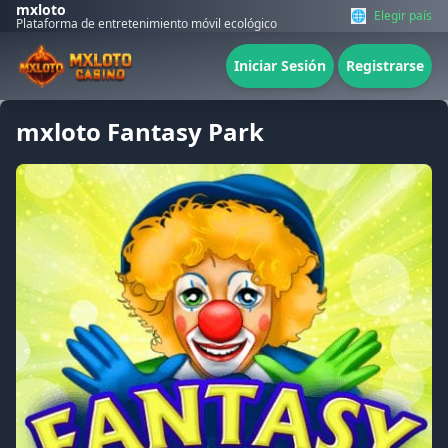
mxloto
🌐
Elegir país
Plataforma de entretenimiento móvil ecológico
Iniciar Sesión
Registrarse
mxloto Fantasy Park