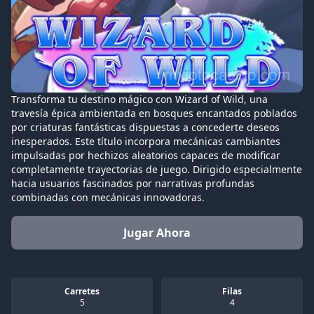
Transforma tu destino mágico con Wizard of Wild, una
travesía épica ambientada en bosques encantados poblados
por criaturas fantásticas dispuestas a concederte deseos
inesperados. Este título incorpora mecánicas cambiantes
impulsadas por hechizos aleatorios capaces de modificar
completamente trayectorias de juego. Dirigido especialmente
hacia usuarios fascinados por narrativas profundas
combinadas con mecánicas innovadoras.
Jugar Ahora
Carretes
Filas
5
4